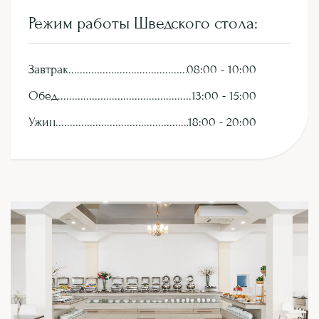
З
а
б
р
о
н
и
р
о
в
а
т
ь
Режим работы Шведского стола:
Завтрак
08:00 - 10:00
Обед
13:00 - 15:00
Ужин
18:00 - 20:00