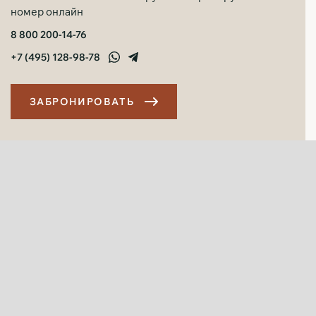
номер онлайн
8 800 200-14-76
+7 (495) 128-98-78
З
А
Б
Р
О
Н
И
Р
О
В
А
Т
Ь