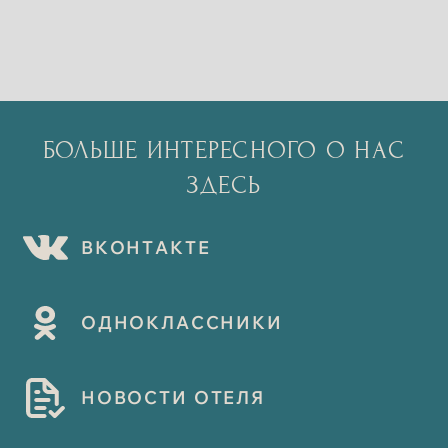
БОЛЬШЕ ИНТЕРЕСНОГО О НАС
ЗДЕСЬ
В
К
О
Н
Т
А
К
Т
Е
О
Д
Н
О
К
Л
А
С
С
Н
И
К
И
Н
О
В
О
С
Т
И
О
Т
Е
Л
Я