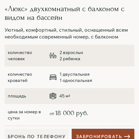
«Люкс» двухкомнатный с балконом с
Д
видом на бассейн
У
к
Уютный, комфортный, стильный, оснащенный всем
необходимым современный номер, с балконом
2 взрослых
2 ребенка
1 двуспальная
1 односпальная
45 м
2
18 000 руб.
от
Б
Р
О
Н
Ь
П
О
Т
Е
Л
Е
Ф
О
Н
У
З
А
Б
Р
О
Н
И
Р
О
В
А
Т
Ь