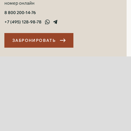
номер онлайн
8 800 200-14-76
+7 (495) 128-98-78
З
А
Б
Р
О
Н
И
Р
О
В
А
Т
Ь