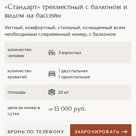
«Стандарт» трехместный с балконом и
«
видом на бассейн
У
н
Уютный, комфортный, стильный, оснащенный всем
необходимым современный номер, с балконом
3 взрослых
1 двуспальная
1 односпальная
20 м
2
15 000 руб.
от
Б
Р
О
Н
Ь
П
О
Т
Е
Л
Е
Ф
О
Н
У
З
А
Б
Р
О
Н
И
Р
О
В
А
Т
Ь