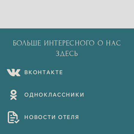
БОЛЬШЕ ИНТЕРЕСНОГО О НАС
ЗДЕСЬ
В
К
О
Н
Т
А
К
Т
Е
О
Д
Н
О
К
Л
А
С
С
Н
И
К
И
Н
О
В
О
С
Т
И
О
Т
Е
Л
Я