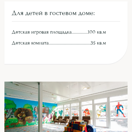
З
а
б
р
о
н
и
р
о
в
а
т
ь
Для детей в гостевом доме:
Детская игровая площадка
100 кв.м
Детская комната
35 кв.м