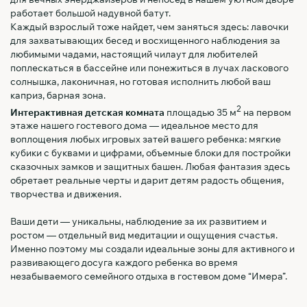
работает большой надувной батут.
Каждый взрослый тоже найдет, чем заняться здесь: лавочки
для захватывающих бесед и восхищенного наблюдения за
любимыми чадами, настоящий чилаут для любителей
поплескаться в бассейне или понежиться в лучах ласкового
солнышка, лаконичная, но готовая исполнить любой ваш
каприз, барная зона.
2
Интерактивная детская комната
площадью 35 м
на первом
этаже нашего гостевого дома — идеальное место для
воплощения любых игровых затей вашего ребенка: мягкие
кубики с буквами и цифрами, объемные блоки для постройки
сказочных замков и защитных башен. Любая фантазия здесь
обретает реальные черты и дарит детям радость общения,
творчества и движения.
Ваши дети — уникальны, наблюдение за их развитием и
ростом — отдельный вид медитации и ощущения счастья.
Именно поэтому мы создали идеальные зоны для активного и
развивающего досуга каждого ребенка во время
незабываемого семейного отдыха в гостевом доме “Имера”.