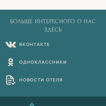
БОЛЬШЕ ИНТЕРЕСНОГО О НАС
ЗДЕСЬ
В
К
О
Н
Т
А
К
Т
Е
О
Д
Н
О
К
Л
А
С
С
Н
И
К
И
Н
О
В
О
С
Т
И
О
Т
Е
Л
Я