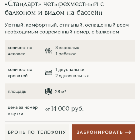
«Стандарт» четырехместный с
балконом и видом на бассейн
Уютный, комфортный, стильный, оснащенный всем
необходимым современный номер, с балконом
3 взрослых
1 ребенок
1 двуспальная
2 односпальных
28 м
2
14 000 руб.
от
Б
Р
О
Н
Ь
П
О
Т
Е
Л
Е
Ф
О
Н
У
З
А
Б
Р
О
Н
И
Р
О
В
А
Т
Ь