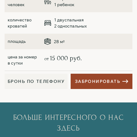
1 ребенок
1 двуспальная
2 односпальных
28 м
2
15 000 руб.
от
Б
Р
О
Н
Ь
П
О
Т
Е
Л
Е
Ф
О
Н
У
З
А
Б
Р
О
Н
И
Р
О
В
А
Т
Ь
БОЛЬШЕ ИНТЕРЕСНОГО О НАС
ЗДЕСЬ