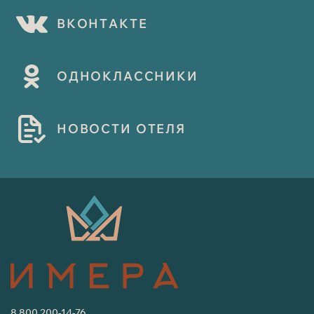
В
К
О
Н
Т
А
К
Т
Е
О
Д
Н
О
К
Л
А
С
С
Н
И
К
И
Н
О
В
О
С
Т
И
О
Т
Е
Л
Я
8 800 200-14-76