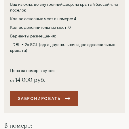
Вид из окна: во внутренний двор, на крытый бассейн, на
поселок
Кол-во основных мест в номере: 4
Кол-во дополнительных мест: 0
Варианты размещения:
- DBL + 2х SGL (одна двуспальная и две односпальных
кровати)
Цена за номер в сутки:
14 000 руб.
от
З
А
Б
Р
О
Н
И
Р
О
В
А
Т
Ь
В номере: