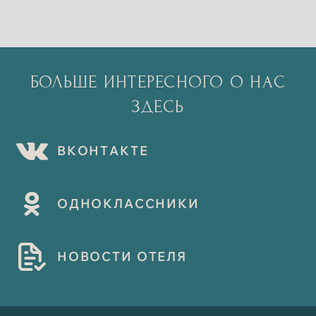
БОЛЬШЕ ИНТЕРЕСНОГО О НАС
ЗДЕСЬ
В
К
О
Н
Т
А
К
Т
Е
О
Д
Н
О
К
Л
А
С
С
Н
И
К
И
Н
О
В
О
С
Т
И
О
Т
Е
Л
Я