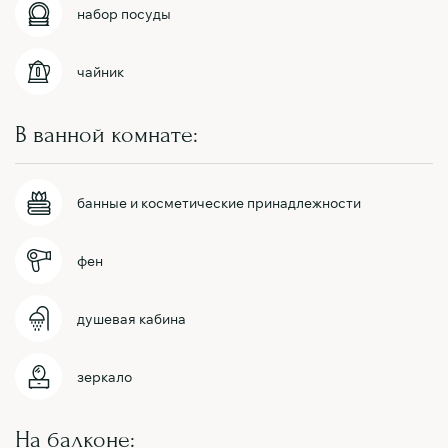
набор посуды
чайник
В ванной комнате:
банные и косметические принадлежности
фен
душевая кабина
зеркало
На балконе: