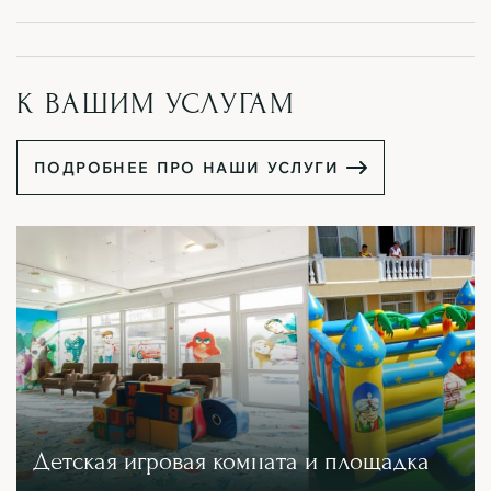
К ВАШИМ УСЛУГАМ
П
О
Д
Р
О
Б
Н
Е
Е
П
Р
О
Н
А
Ш
И
У
С
Л
У
Г
И
Детская игровая комната и площадка