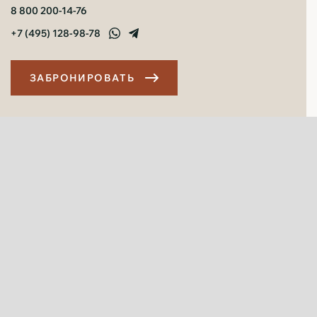
8 800 200-14-76
+7 (495) 128-98-78
З
А
Б
Р
О
Н
И
Р
О
В
А
Т
Ь