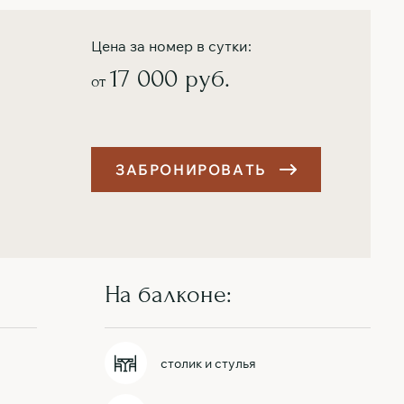
Цена за номер в сутки:
17 000 руб.
от
З
А
Б
Р
О
Н
И
Р
О
В
А
Т
Ь
На балконе:
столик и стулья