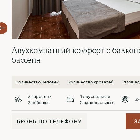
Двухкомнатный комфорт с балкон
бассейн
количество человек
количество кроватей
площад
2 взрослых
1 двуспальная
32
2 ребенка
2 односпальных
Б
Р
О
Н
Ь
П
О
Т
Е
Л
Е
Ф
О
Н
У
З