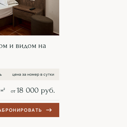
ом и видом на
ь
цена за номер в сутки
18 000 руб.
2
 м
от
А
Б
Р
О
Н
И
Р
О
В
А
Т
Ь