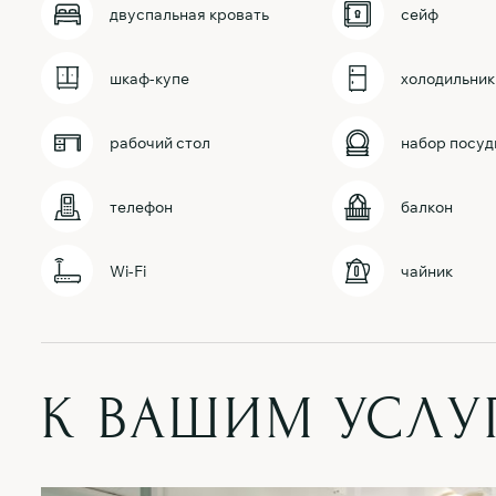
двуспальная кровать
сейф
шкаф-купе
холодильник
рабочий стол
набор посуд
телефон
балкон
Wi-Fi
чайник
К ВАШИМ УСЛУ