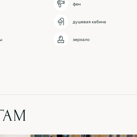
фен
душевая кабина
ы
зеркало
ГАМ