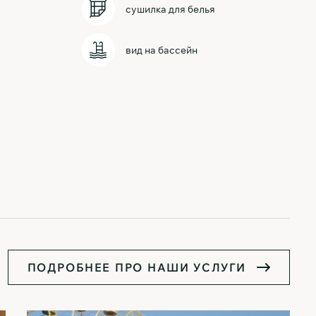
сушилка для белья
вид на бассейн
П
О
Д
Р
О
Б
Н
Е
Е
П
Р
О
Н
А
Ш
И
У
С
Л
У
Г
И