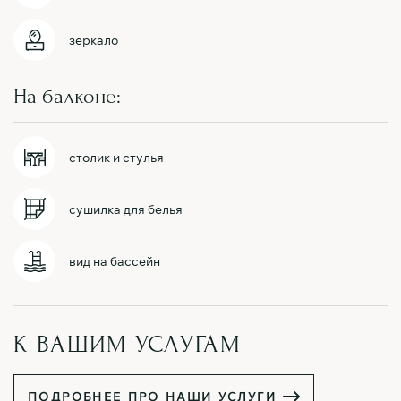
зеркало
На балконе:
столик и стулья
сушилка для белья
вид на бассейн
К ВАШИМ УСЛУГАМ
П
О
Д
Р
О
Б
Н
Е
Е
П
Р
О
Н
А
Ш
И
У
С
Л
У
Г
И