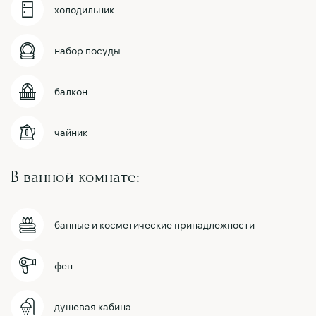
холодильник
набор посуды
балкон
чайник
В ванной комнате:
банные и косметические принадлежности
фен
душевая кабина