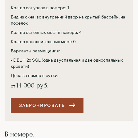
Кол-во санузлов в номере: 1
Вид из окна: во внутренний двор на крытый бассейн, на
поселок
Кол-во основных мест в номере: 4
Кол-во дополнительных мест: 0
Варианты размещения:
- DBL + 2х SGL (одна двуспальная и две односпальных
кровати)
Цена за номер в сутки:
14 000 руб.
от
З
А
Б
Р
О
Н
И
Р
О
В
А
Т
Ь
В номере: