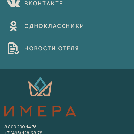
В
К
О
Н
Т
А
К
Т
Е
О
Д
Н
О
К
Л
А
С
С
Н
И
К
И
Н
О
В
О
С
Т
И
О
Т
Е
Л
Я
8 800 200-14-76
+7 (495) 128-98-78