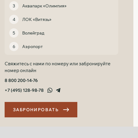
Аквапарк «Олимпия»
ЛОК «Витязь»
Волейград
Аэропорт
Свяжитесь с нами по номеру или забронируйте
номер онлайн
8 800 200-14-76
+7 (495) 128-98-78
З
А
Б
Р
О
Н
И
Р
О
В
А
Т
Ь