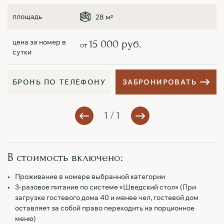
28 м
2
15 000 руб.
от
Б
Р
О
Н
Ь
П
О
Т
Е
Л
Е
Ф
О
Н
У
З
А
Б
Р
О
Н
И
Р
О
В
А
Т
Ь
1 / 1
В стоимость включено:
Проживание в номере выбранной категории
3-разовое питание по системе «Шведский стол» (При
загрузке гостевого дома 40 и менее чел, гостевой дом
оставляет за собой право переходить на порционное
меню)