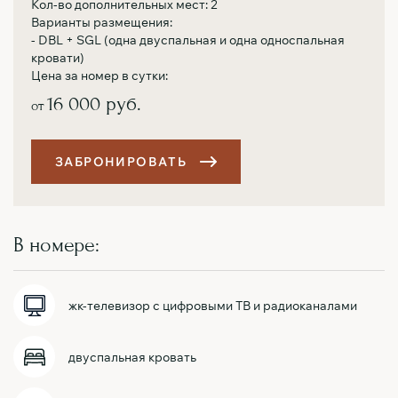
Кол-во дополнительных мест: 2
Варианты размещения:
- DBL + SGL (одна двуспальная и одна односпальная
кровати)
Цена за номер в сутки:
16 000 руб.
от
З
А
Б
Р
О
Н
И
Р
О
В
А
Т
Ь
В номере:
жк-телевизор с цифровыми ТВ и радиоканалами
двуспальная кровать