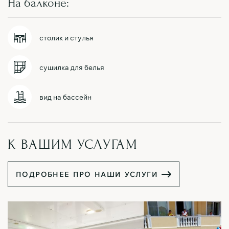
На балконе:
столик и стулья
сушилка для белья
вид на бассейн
К ВАШИМ УСЛУГАМ
П
О
Д
Р
О
Б
Н
Е
Е
П
Р
О
Н
А
Ш
И
У
С
Л
У
Г
И