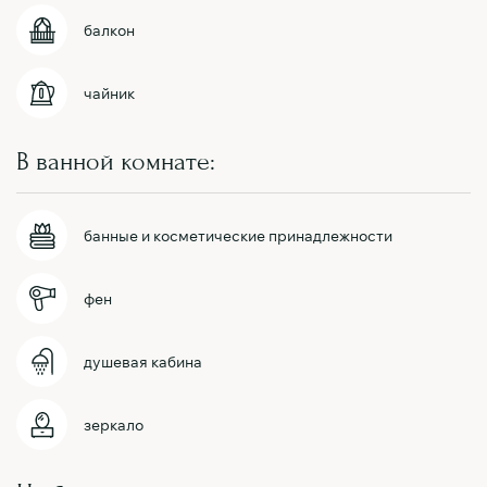
балкон
чайник
В ванной комнате:
банные и косметические принадлежности
фен
душевая кабина
зеркало