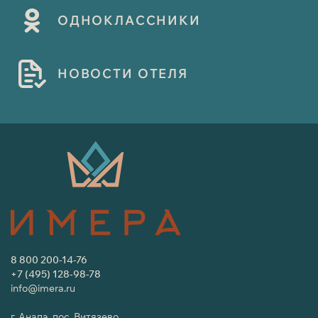
О
Д
Н
О
К
Л
А
С
С
Н
И
К
И
Н
О
В
О
С
Т
И
О
Т
Е
Л
Я
8 800 200-14-76
+7 (495) 128-98-78
info@imera.ru
г. Анапа, пос. Витязево,