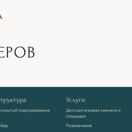
ЕРОВ
труктура
Услуги
и крытый подогреваемые
Детская игровая комната и
площадка
 бар
Развлечения