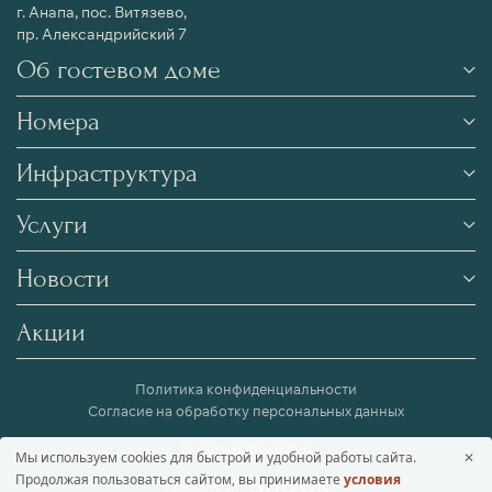
г. Анапа, пос. Витязево,
пр. Александрийский 7
Об гостевом доме
Номера
Инфраструктура
Услуги
Новости
Акции
Политика конфиденциальности
Согласие на обработку персональных данных
© Copyright 2026 г.
Мы используем cookies для быстрой и удобной работы сайта.
✕
Продолжая пользоваться сайтом, вы принимаете
условия
Сделано в